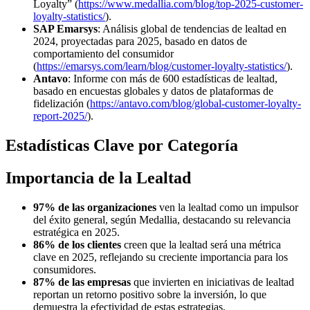
Loyalty” (
https://www.medallia.com/blog/top-2025-customer-
loyalty-statistics/
).
SAP Emarsys
: Análisis global de tendencias de lealtad en
2024, proyectadas para 2025, basado en datos de
comportamiento del consumidor
(
https://emarsys.com/learn/blog/customer-loyalty-statistics/
).
Antavo
: Informe con más de 600 estadísticas de lealtad,
basado en encuestas globales y datos de plataformas de
fidelización (
https://antavo.com/blog/global-customer-loyalty-
report-2025/
).
Estadísticas Clave por Categoría
Importancia de la Lealtad
97% de las organizaciones
ven la lealtad como un impulsor
del éxito general, según Medallia, destacando su relevancia
estratégica en 2025.
86% de los clientes
creen que la lealtad será una métrica
clave en 2025, reflejando su creciente importancia para los
consumidores.
87% de las empresas
que invierten en iniciativas de lealtad
reportan un retorno positivo sobre la inversión, lo que
demuestra la efectividad de estas estrategias.