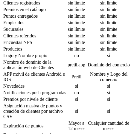
Clientes registrados
sin límite
sin límite
Premios en el catálogo
sin límite
sin límite
Puntos entregados
sin límite
sin límite
Empleados
sin límite
sin límite
Sucursales
sin límite
sin límite
Clientes referidos
sin límite
sin límite
Encuestas NPS
sin límite
sin límite
Productos
sin límite
sin límite
Logo y Nombre propio
no
sí
Nombre de dominio de la
pretii.app
Dominio del comercio
aplicación web de Clientes
APP móvil de clientes Android e
Nombre y Logo del
Pretii
IOS
comercio
Novedades
sí
sí
Notificaciones push programadas
no
sí
Premios por nivele de cliente
sí
sí
Asignación masiva de puntos y
creación de clientes por archivo
sí
sí
CSV
Mayor a
Cualquier cantidad de
Expiración de puntos
12 meses
meses