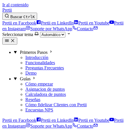
Ir al contenido
Pretii
Buscar
Ctrl
K
Pretii en Facebook
Pretii en LinkedIn
Pretii en Youtube
Pretii
en Instagram
Soporte por WhatsApp
Contacto
Seleccionar tema
Primeros Pasos
Introducción
Funcionalidades
Preguntas Frecuentes
Demo
Guías
Cómo empezar
Asignacion de puntos
Calculadora de puntos
Reseñas
Cómo fidelizar Clientes con Pretii
Encuestas NPS
Pretii en Facebook
Pretii en LinkedIn
Pretii en Youtube
Pretii
en Instagram
Soporte por WhatsApp
Contacto